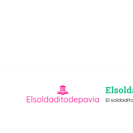
Elsold
El soldadit