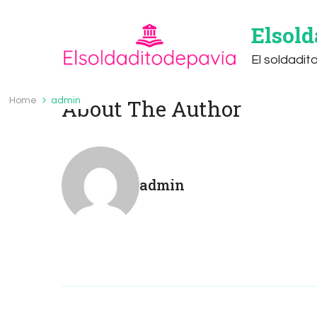
Elsold
El soldadit
About The Author
Home
admin
admin