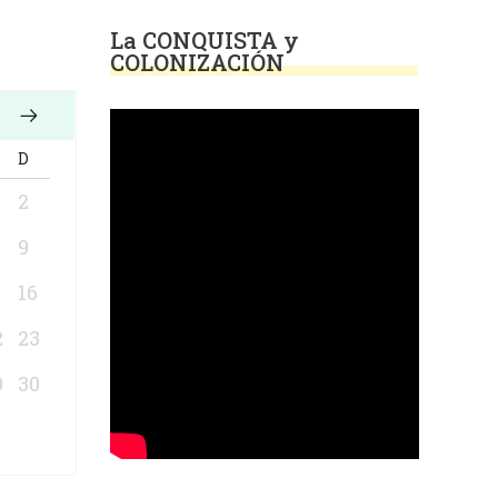
La CONQUISTA y
COLONIZACIÓN
D
2
9
5
16
2
23
9
30